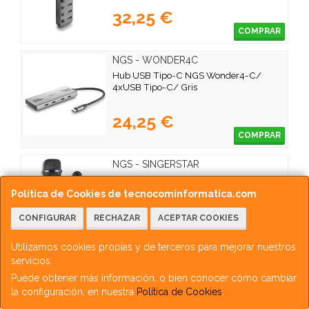
32,25 €
COMPRAR
NGS - WONDER4C
Hub USB Tipo-C NGS Wonder4-C/
4xUSB Tipo-C/ Gris
24,25 €
COMPRAR
NGS - SINGERSTAR
Micrófono Inalámbrico NGS Singer Star
Política de Cookies de tecnocominformatica.com
CONFIGURAR
RECHAZAR
ACEPTAR COOKIES
32,75 €
COMPRAR
Utilizamos cookies propias y de terceros para mejorar nuestros
servicios.
NGS - MS120USB
Puede obtener más información, o bien conocer cómo cambiar
Micrófono NGS MS120USB/ USB 2.0
la configuración, en nuestra
Política de Cookies
.