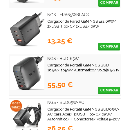
COMPRAR
NGS - ERA65WBLACK
Cargador de Pared GaN NGS Era 65W/
2xUSB Tipo-C/ 1xUSB/ 65W
13,25 €
COMPRAR
NGS - BUD165W
Cargador de Portátil GaN NGS BUD
165W/ 165W/ Automático/ Voltaje 5-21V
55,50 €
COMPRAR
NGS - BUD65W-AC
Cargador de Portátil GaN NGS BUD65W-
AC para Acer/ 1xUSB Tipo-C/ 65W/
Automático/ 4 Conectores/ Voltaje 5-20V
26,25 €