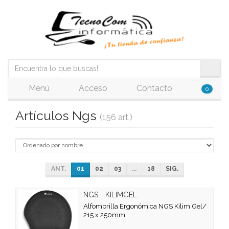
Menú
Acceso
Contacto
0
Artículos Ngs
(156 art.)
ANT.
01
02
03
...
18
SIG.
NGS - KILIMGEL
Alfombrilla Ergonómica NGS Kilim Gel/
215 x 250mm