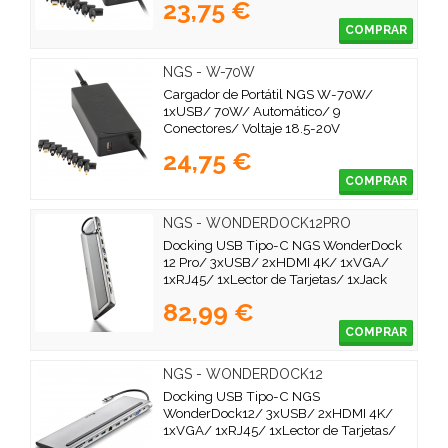
23,75 €
COMPRAR
NGS - W-70W
Cargador de Portátil NGS W-70W/
1xUSB/ 70W/ Automático/ 9
Conectores/ Voltaje 18.5-20V
24,75 €
COMPRAR
NGS - WONDERDOCK12PRO
Docking USB Tipo-C NGS WonderDock
12 Pro/ 3xUSB/ 2xHDMI 4K/ 1xVGA/
1xRJ45/ 1xLector de Tarjetas/ 1xJack
3.5/ 1xUSB Tipo-C PD/ Gris
82,99 €
COMPRAR
NGS - WONDERDOCK12
Docking USB Tipo-C NGS
WonderDock12/ 3xUSB/ 2xHDMI 4K/
1xVGA/ 1xRJ45/ 1xLector de Tarjetas/
1xJack 3.5/ 1xUSB Tipo-C PD/ Gris