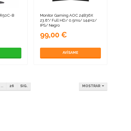
MR50C-B
Monitor Gaming AOC 24B36X
23.8"/ Full HD/ 0.5ms/ 144Hz/
IPS/ Negro
99,00 €
AVÍSAME
...
26
SIG.
MOSTRAR