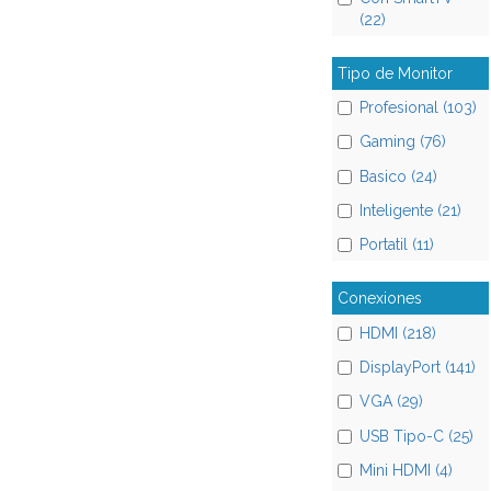
(22)
Tipo de Monitor
Profesional (103)
Gaming (76)
Basico (24)
Inteligente (21)
Portatil (11)
Conexiones
HDMI (218)
DisplayPort (141)
VGA (29)
USB Tipo-C (25)
Mini HDMI (4)