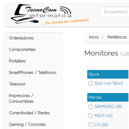
Inicio
Periféricos
Ordenadores
Componentes
Monitores
(228
Portátiles
SmartPhones / Teléfonos
Stock
Solo con Stock
Televisor
Impresoras /
Marcas
Consumibles
SAMSUNG (78)
Conectividad / Redes
ASUS (43)
Gaming / Consolas
LG (39)