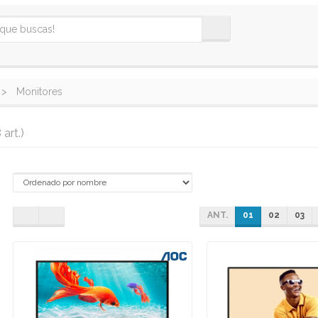
Monitores
 art.)
ANT.
01
02
03