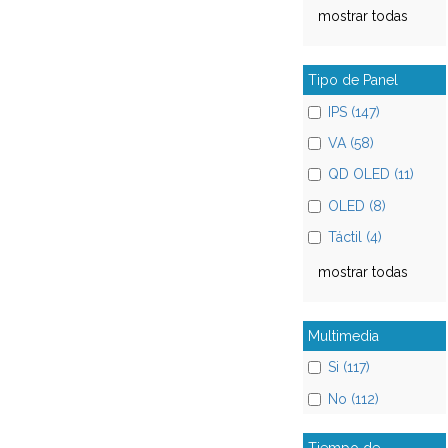
mostrar todas
Tipo de Panel
IPS (147)
VA (58)
QD OLED (11)
OLED (8)
Táctil (4)
mostrar todas
Multimedia
Si (117)
No (112)
Tiempo de