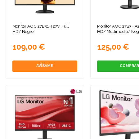
Monitor AOC 27B31H 27"/ Full
Monitor AOC 27B3HA2 
HD/ Negro
HD/ Multimedia/ Neg
109,00 €
125,00 €
AVÍSAME
COMPRAR