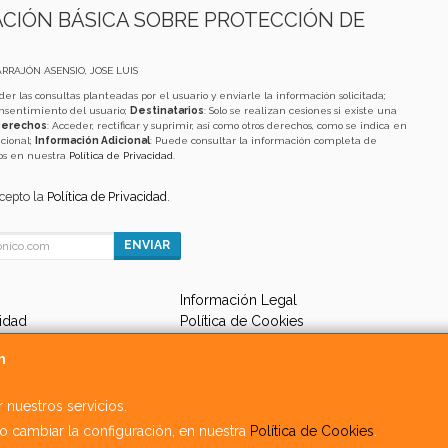
CIÓN BÁSICA SOBRE PROTECCIÓN DE
ARRAJÓN ASENSIO, JOSE LUIS
der las consultas planteadas por el usuario y enviarle la información solicitada;
onsentimiento del usuario;
Destinatarios
: Solo se realizan cesiones si existe una
erechos
: Acceder, rectificar y suprimir, así como otros derechos, como se indica en
cional;
Información Adicional
: Puede consultar la información completa de
tos en nuestra
Política de Privacidad
.
acepto la
Política de Privacidad
.
ENVIAR
Información Legal
cidad
Política de Cookies
 de Compra
Formas de Pago
m
 nuestros servicios.
, , , , España. - C.I.F.: 05711764J - Tfno:
 cambiar la configuración, en nuestra
Política de Cookies
.