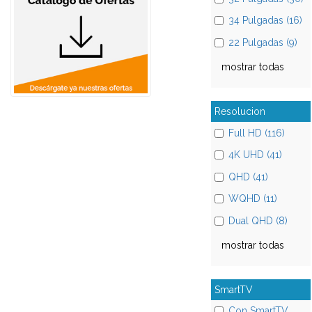
34 Pulgadas (16)
22 Pulgadas (9)
mostrar todas
Resolucion
Full HD (116)
4K UHD (41)
QHD (41)
WQHD (11)
Dual QHD (8)
mostrar todas
SmartTV
Con SmartTV