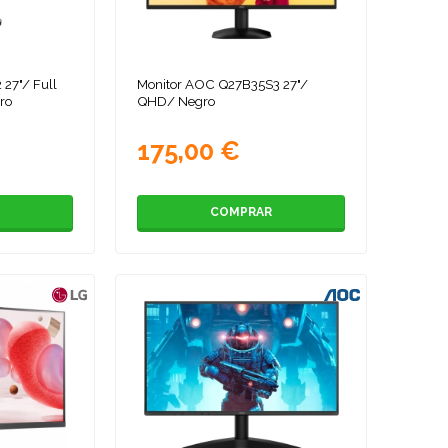
27"/ Full
Monitor AOC Q27B35S3 27"/
ro
QHD/ Negro
175,00 €
COMPRAR