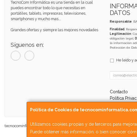
TecnoCom Informática es una tienda en la cual
INFORMA
puedes encontrar todo lo que necesitas en
DATOS
portátiles, tablets, impresoras, televisiones,
smartphones y mucho mas...
Responsable
: B
Grandes ofertas y siempre las mejores novedades
Finalidad
: Respon
Legitimación
: C
obligación legal;
D
la información adi
Síguenos en:
Protección de Da
He leído y 
Contacto
Política Priva
Condiciones
Política de Cookies de tecnocominformatica.co
Utilizamos cookies propias y de terceros para mejorar
tecnocominformatica.com © 2026
Puede obtener más información, o bien conocer cómo