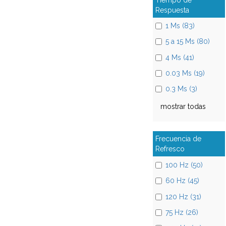
Respuesta
1 Ms (83)
5 a 15 Ms (80)
4 Ms (41)
0.03 Ms (19)
0.3 Ms (3)
mostrar todas
Frecuencia de
Refresco
100 Hz (50)
60 Hz (45)
120 Hz (31)
75 Hz (26)