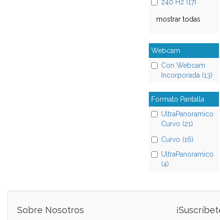
240 Hz (17)
mostrar todas
Webcam
Con Webcam
Incorporada (13)
Formato Pantalla
UltraPanoramico
Curvo (21)
Curvo (16)
UltraPanoramico
(4)
Sobre Nosotros
¡Suscríbet