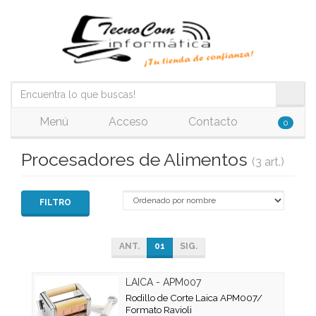
Menú
Acceso
Contacto
0
Procesadores de Alimentos
(3 art.)
FILTRO
ANT.
01
SIG.
LAICA - APM007
Rodillo de Corte Laica APM007/
Formato Ravioli