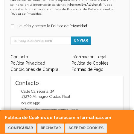
Derechos
: Acceder, rectificar y suprimir, así como otros derechos, como
se indica en la información adicional;
Información Adicional
: Puede
consultar la información completa de Protección de Datos en nuestra
Política de Privacidad
.
He leído y acepto la
Política de Privacidad
.
ENVIAR
Contacto
Información Legal
Política Privacidad
Política de Cookies
Condiciones de Compra
Formas de Pago
Contacto
Calle Carretería, 25
13270
Almagro
,
Ciudad Real
649601490
informaticatecnocom@gmail.com
Política de Cookies de tecnocominformatica.com
CONFIGURAR
RECHAZAR
ACEPTAR COOKIES
Horario