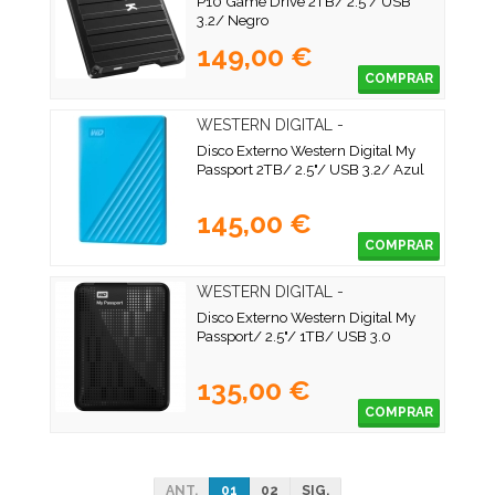
P10 Game Drive 2TB/ 2.5"/ USB
3.2/ Negro
149,00 €
COMPRAR
WESTERN DIGITAL -
WDBYVG0020BBL-WESN
Disco Externo Western Digital My
Passport 2TB/ 2.5"/ USB 3.2/ Azul
145,00 €
COMPRAR
WESTERN DIGITAL -
WDBYVG0010BBK-WESN
Disco Externo Western Digital My
Passport/ 2.5"/ 1TB/ USB 3.0
135,00 €
COMPRAR
ANT.
01
02
SIG.