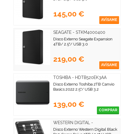
145,00 €
AVÍSAME
SEAGATE - STKM4000400
Disco Externo Seagate Expansion
4TB/ 2.5"/ USB 3.0
219,00 €
AVÍSAME
TOSHIBA - HDTB520EK3AA
Disco Externo Toshiba 2TB Canvio
Basics 2022 2.5"/ USB 3.2
139,00 €
COMPRAR
WESTERN DIGITAL -
WDBA2W0020BBK-WES1
Disco Externo Western Digital Black