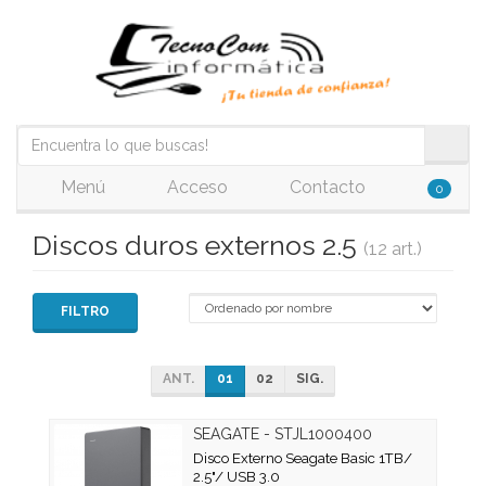
Menú
Acceso
Contacto
0
Discos duros externos 2.5
(12 art.)
FILTRO
ANT.
01
02
SIG.
SEAGATE - STJL1000400
Disco Externo Seagate Basic 1TB/
2.5"/ USB 3.0