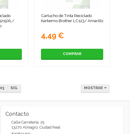
iclado
Cartucho de Tinta Reciclado
-3219XL/
Karkemis Brother LC123/ Amarillo
o
4,49 €
COMPRAR
03
SIG.
MOSTRAR
Contacto
Calle Carretería, 25
13270
Almagro
,
Ciudad Real
649601490