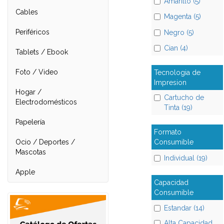
Amarillo (5)
Cables
Magenta (5)
Periféricos
Negro (5)
Cian (4)
Tablets / Ebook
Foto / Video
Tecnologia de
Impresion
Hogar /
Cartucho de
Electrodomésticos
Tinta (19)
Papelería
Formato
Ocio / Deportes /
Consumible
Mascotas
Individual (19)
Apple
Capacidad
Consumible
Estandar (14)
Alta Capacidad