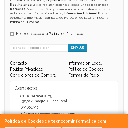
la información solicitada;
Legitimación
: Consentimiento del usuario;
Destinatarios
: Solo se realizan cesiones si existe una obligación legal;
Derechos
: Acceder, rectificar y suprimir, así como otros derechos, como
se indica en la información adicional;
Información Adicional
: Puede
consultar la información completa de Protección de Datos en nuestra
Política de Privacidad
.
He leído y acepto la
Política de Privacidad
.
ENVIAR
Contacto
Información Legal
Política Privacidad
Política de Cookies
Condiciones de Compra
Formas de Pago
Contacto
Calle Carretería, 25
13270
Almagro
,
Ciudad Real
649601490
informaticatecnocom@gmail.com
Política de Cookies de tecnocominformatica.com