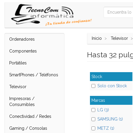
Inicio
Televisor
Ordenadores
Componentes
Hasta 32 pu
Portátiles
SmartPhones / Teléfonos
Stock
Solo con Stock
Televisor
Impresoras /
Marcas
Consumibles
LG (3)
Conectividad / Redes
SAMSUNG (1)
Gaming / Consolas
METZ (1)