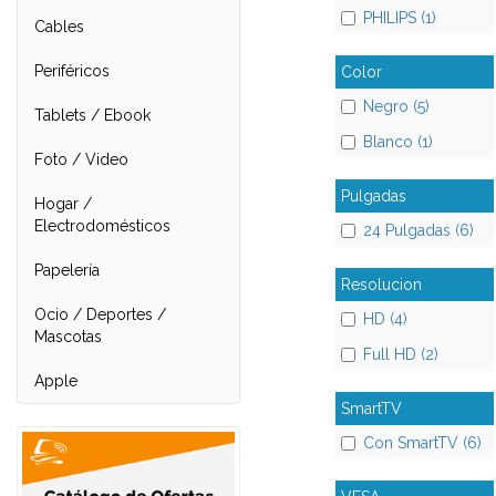
PHILIPS (1)
Cables
Periféricos
Color
Negro (5)
Tablets / Ebook
Blanco (1)
Foto / Video
Pulgadas
Hogar /
Electrodomésticos
24 Pulgadas (6)
Papelería
Resolucion
Ocio / Deportes /
HD (4)
Mascotas
Full HD (2)
Apple
SmartTV
Con SmartTV (6)