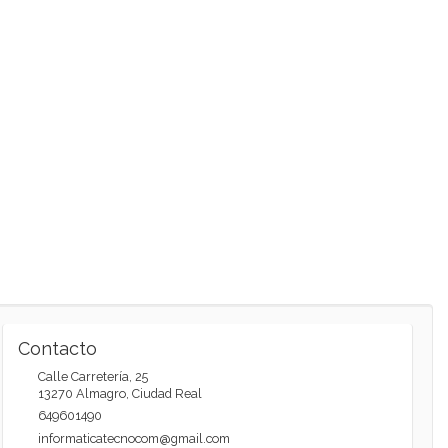
Contacto
Calle Carretería, 25
13270
Almagro
,
Ciudad Real
649601490
informaticatecnocom@gmail.com