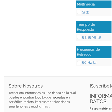
Multimedia
Si (1)
Tiempo de
Respuesta
5 a 15 Ms (1)
Frecuencia de
Refresco
60 Hz (1)
Sobre Nosotros
¡Suscríbet
TecnoCom Informática es una tienda en la cual
INFORMA
puedes encontrar todo lo que necesitas en
DATOS
portátiles, tablets, impresoras, televisiones,
smartphones y mucho mas...
Responsable
: B