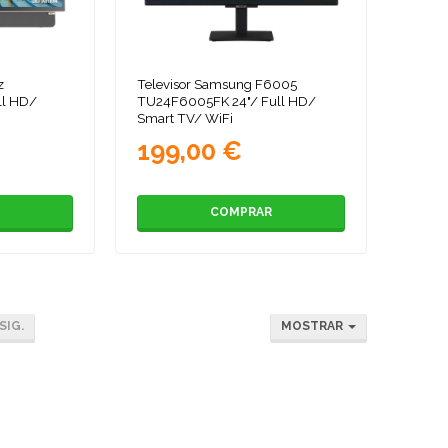
z
Televisor Samsung F6005
ll HD/
TU24F6005FK 24"/ Full HD/
Smart TV/ WiFi
199,00 €
COMPRAR
SIG.
MOSTRAR