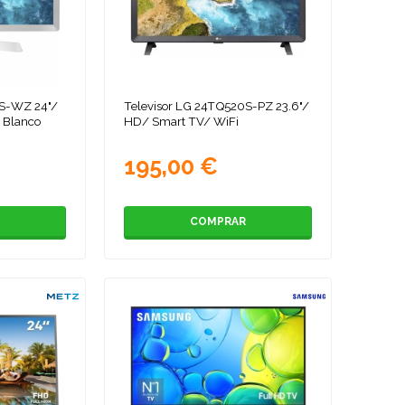
0S-WZ 24"/
Televisor LG 24TQ520S-PZ 23.6"/
 Blanco
HD/ Smart TV/ WiFi
195,00 €
COMPRAR