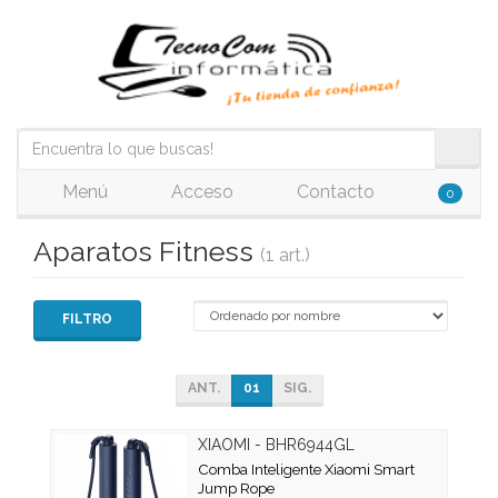
Menú
Acceso
Contacto
0
Aparatos Fitness
(1 art.)
FILTRO
ANT.
01
SIG.
XIAOMI - BHR6944GL
Comba Inteligente Xiaomi Smart
Jump Rope