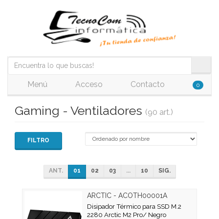
Menú
Acceso
Contacto
0
Gaming - Ventiladores
(90 art.)
FILTRO
ANT.
01
02
03
...
10
SIG.
ARCTIC - ACOTH00001A
Disipador Térmico para SSD M.2
2280 Arctic M2 Pro/ Negro