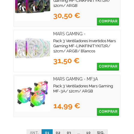
Gaming MF-LINKFINITYKIT2R/
12cm/ ARGB
30,50 €
COMPRAR
MARS GAMING -
MFLINKFINITYKIT2RW
Pack 3 Ventiladores Invertidos Mars
Gaming MF-LINKFINITYKIT2R/
12cm/ ARGB/ Blancos
31,50 €
COMPRAR
MARS GAMING - MF3A
Pack 3 Ventiladores Mars Gaming
MF-3A/ 12cm/ ARGB
14,99 €
COMPRAR
ANT.
01
02
03
...
10
SIG.