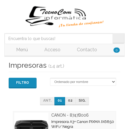
Menú
Acceso
Contacto
0
Impresoras
(14 art.)
FILTRO
ANT.
01
02
SIG.
CANON - 8747B006
Impresora A3+ Canon PIXMA IX6850
WiFi/ Negra