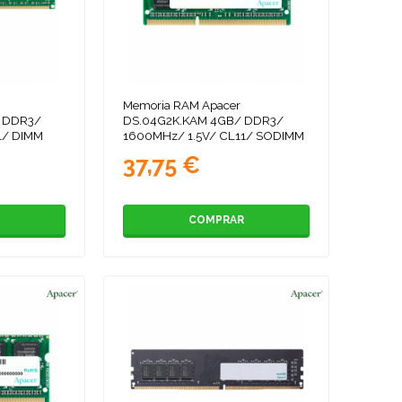
Memoria RAM Apacer
 DDR3/
DS.04G2K.KAM 4GB/ DDR3/
1/ DIMM
1600MHz/ 1.5V/ CL11/ SODIMM
37,75 €
COMPRAR