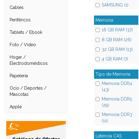
SAMSUNG (1)
Cables
Periféricos
Memoria
16 GB RAM (37)
Tablets / Ebook
8 GB RAM (26)
Foto / Video
32 GB RAM (13)
Hogar /
4 GB RAM (7)
Electrodomésticos
Tipo de Memoria
Papelería
Memoria DDR4
Ocio / Deportes /
(43)
Mascotas
Memoria DDR5
(29)
Apple
Memoria DDR3
(11)
Latencia CAS