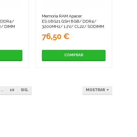
Memoria RAM Apacer
/ DDR4/
ES.08G21.GSH 8GB/ DDR4/
2/ DIMM
3200MHz/ 1.2V/ CL22/ SODIMM
76,50 €
COMPRAR
...
10
SIG.
MOSTRAR