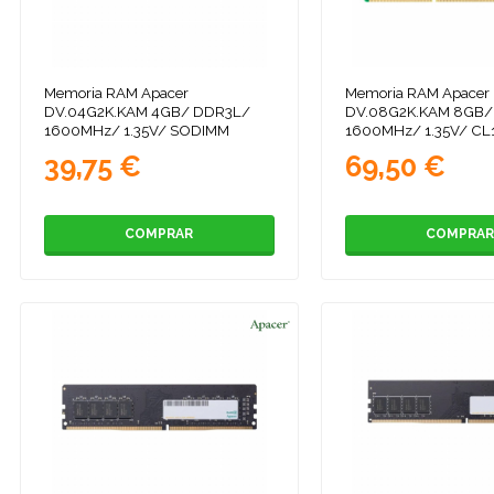
Memoria RAM Apacer
Memoria RAM Apacer
DV.04G2K.KAM 4GB/ DDR3L/
DV.08G2K.KAM 8GB/
1600MHz/ 1.35V/ SODIMM
1600MHz/ 1.35V/ CL
SODIMM
39,75 €
69,50 €
COMPRAR
COMPRAR