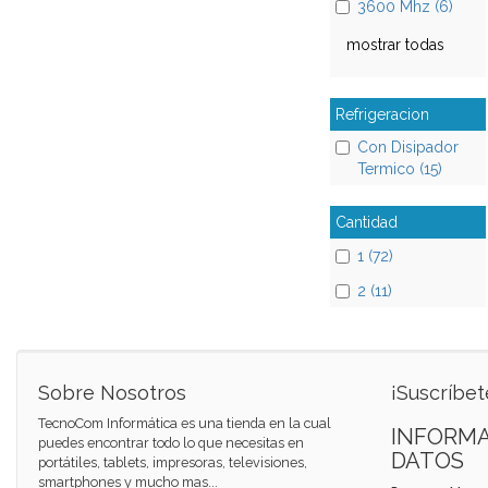
3600 Mhz (6)
mostrar todas
Refrigeracion
Con Disipador
Termico (15)
Cantidad
1 (72)
2 (11)
Sobre Nosotros
¡Suscríbet
TecnoCom Informática es una tienda en la cual
INFORMA
puedes encontrar todo lo que necesitas en
DATOS
portátiles, tablets, impresoras, televisiones,
smartphones y mucho mas...