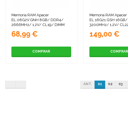
Memoria RAM Apacer
Memoria RAM Apacer
EL.08G2V.GNH 8GB/ DDR4/
EL.16G21.GSH 16GB
2666MHz/ 1.2V/ CL19/ DIMM
3200MHz/ 1.2V/ CL2
68,99 €
149,00 €
COMPRAR
COMPRAR
ANT.
01
02
03