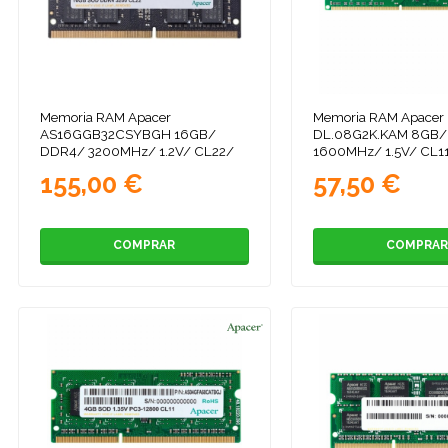
Memoria RAM Apacer
Memoria RAM Apacer
AS16GGB32CSYBGH 16GB/
DL.08G2K.KAM 8GB/
DDR4/ 3200MHz/ 1.2V/ CL22/
1600MHz/ 1.5V/ CL1
SODIMM
155,00 €
57,50 €
COMPRAR
COMPRAR