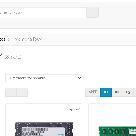
tes
Memoria RAM
M
(83 art.)
ANT.
01
02
03