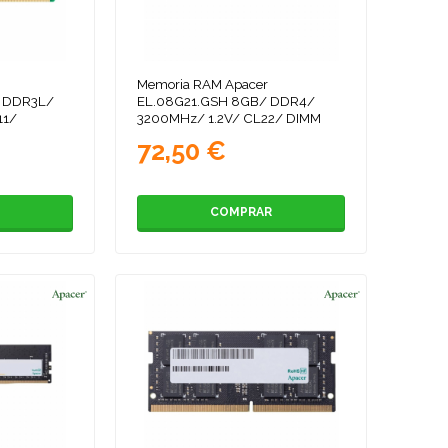
Memoria RAM Apacer
 DDR3L/
EL.08G21.GSH 8GB/ DDR4/
11/
3200MHz/ 1.2V/ CL22/ DIMM
72,50 €
COMPRAR