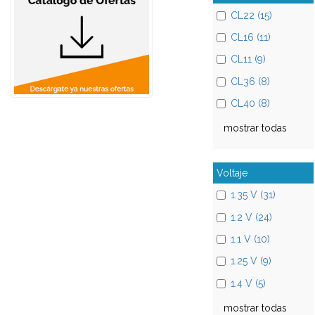
CL22 (15)
CL16 (11)
CL11 (9)
CL36 (8)
CL40 (8)
mostrar todas
Voltaje
1.35 V (31)
1.2 V (24)
1.1 V (10)
1.25 V (9)
1.4 V (5)
mostrar todas