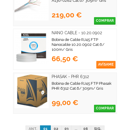
A136-0282 Cat.6/ 305m/ Gris
219,00 €
COMPRAR
NANO CABLE - 10.20.0902
Bobina de Cable RJ45 FTP
Nanocable 10.20.0902 Cat.6/
100m/ Gris
66,50 €
AVÍSAME
PHASAK - PHR 6312
Bobina de Cable RJ45 FTP Phasak
PHR 6312 Cat.6/ 305m/ Gris
99,00 €
COMPRAR
ANT.
01
02
03
...
06
SIG.