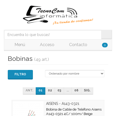
Menú
Acceso
Contacto
0
Bobinas
(49 art.)
FILTRO
ANT.
01
02
03
...
06
SIG.
AISENS - A143-0321
Bobina de Cable de Teléfono Aisens
A143-0321 4C/ 100m/ Beige