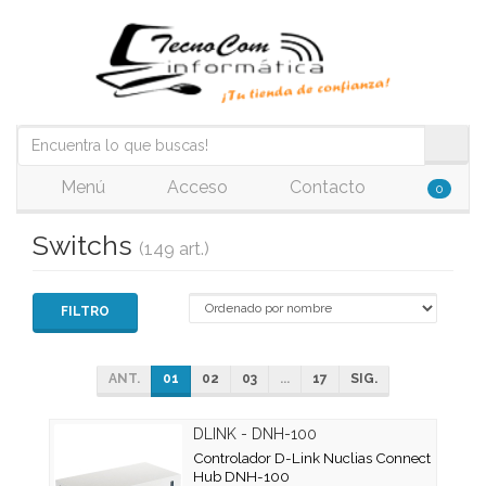
Menú
Acceso
Contacto
0
Switchs
(149 art.)
FILTRO
ANT.
01
02
03
...
17
SIG.
DLINK - DNH-100
Controlador D-Link Nuclias Connect
Hub DNH-100