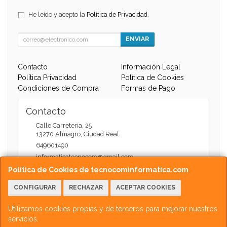
He leído y acepto la
Política de Privacidad
.
ENVIAR
Contacto
Información Legal
Política Privacidad
Política de Cookies
Condiciones de Compra
Formas de Pago
Contacto
Calle Carretería, 25
13270
Almagro
,
Ciudad Real
649601490
informaticatecnocom@gmail.com
Política de Cookies de tecnocominformatica.com
CONFIGURAR
RECHAZAR
ACEPTAR COOKIES
Horario
Atención Web - 11:00 a 13:30 / 17:30 a 20:00
Utilizamos cookies propias y de terceros para mejorar nuestros
servicios.