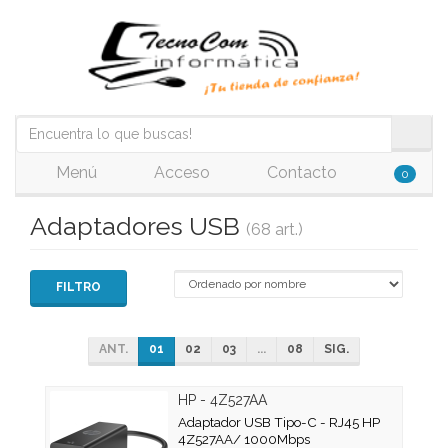
Menú
Acceso
Contacto
0
Adaptadores USB
(68 art.)
FILTRO
ANT.
01
02
03
...
08
SIG.
HP - 4Z527AA
Adaptador USB Tipo-C - RJ45 HP
4Z527AA/ 1000Mbps