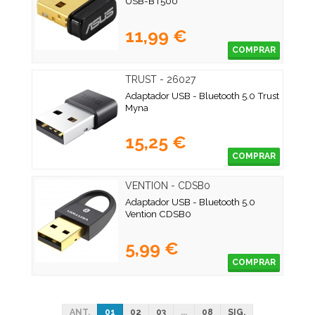
USB-BT500
11,99 €
COMPRAR
TRUST - 26027
Adaptador USB - Bluetooth 5.0 Trust
Myna
15,25 €
COMPRAR
VENTION - CDSB0
Adaptador USB - Bluetooth 5.0
Vention CDSB0
5,99 €
COMPRAR
ANT.
01
02
03
...
08
SIG.