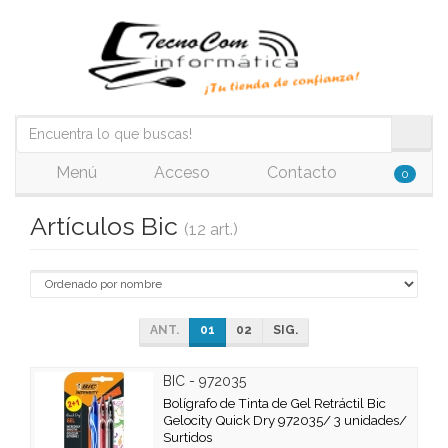
Menú
Acceso
Contacto
0
Artículos Bic
(12 art.)
ANT.
01
02
SIG.
BIC - 972035
Bolígrafo de Tinta de Gel Retráctil Bic
Gelocity Quick Dry 972035/ 3 unidades/
Surtidos