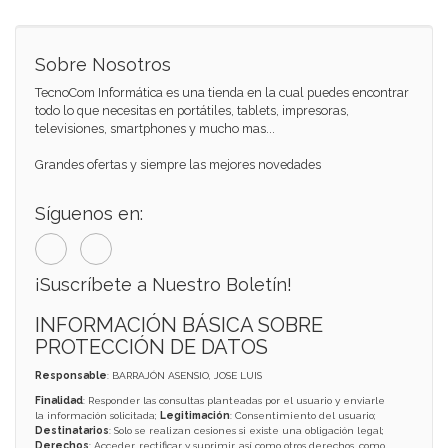
Sobre Nosotros
TecnoCom Informática es una tienda en la cual puedes encontrar
todo lo que necesitas en portátiles, tablets, impresoras,
televisiones, smartphones y mucho mas...
Grandes ofertas y siempre las mejores novedades
Síguenos en:
¡Suscríbete a Nuestro Boletín!
INFORMACIÓN BÁSICA SOBRE
PROTECCIÓN DE DATOS
Responsable
: BARRAJÓN ASENSIO, JOSE LUIS
Finalidad
: Responder las consultas planteadas por el usuario y enviarle
la información solicitada;
Legitimación
: Consentimiento del usuario;
Destinatarios
: Solo se realizan cesiones si existe una obligación legal;
Derechos
: Acceder, rectificar y suprimir, así como otros derechos, como