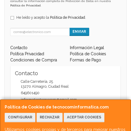
consultar la información completa de Protección de Datos en nuestra
Política de Privacidad
.
He leído y acepto la
Política de Privacidad
.
ENVIAR
Contacto
Información Legal
Política Privacidad
Política de Cookies
Condiciones de Compra
Formas de Pago
Contacto
Calle Carretería, 25
13270
Almagro
,
Ciudad Real
649601490
informaticatecnocom@gmail.com
Política de Cookies de tecnocominformatica.com
CONFIGURAR
RECHAZAR
ACEPTAR COOKIES
Horario
Atención Web - 11:00 a 13:30 / 17:30 a 20:00
Utilizamos cookies propias y de terceros para mejorar nuestros