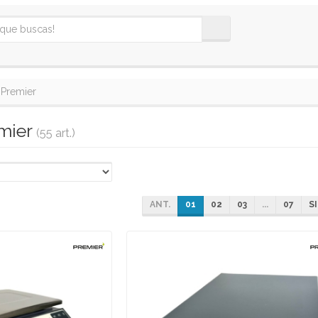
Premier
emier
(55 art.)
ANT.
01
02
03
...
07
SI