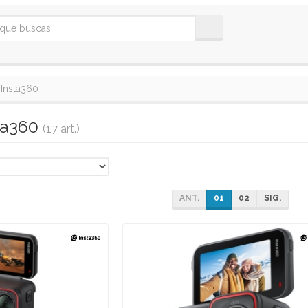
Insta360
sta360
(17 art.)
ANT.
01
02
SIG.