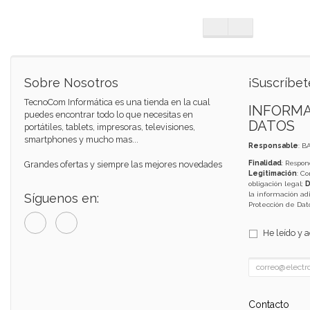
Sobre Nosotros
¡Suscríbet
TecnoCom Informática es una tienda en la cual
INFORMA
puedes encontrar todo lo que necesitas en
DATOS
portátiles, tablets, impresoras, televisiones,
smartphones y mucho mas...
Responsable
: B
Grandes ofertas y siempre las mejores novedades
Finalidad
: Respon
Legitimación
: C
obligación legal;
D
la información adi
Síguenos en:
Protección de Da
He leído y 
Contacto