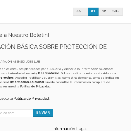
ANT.
01
02
SIG.
e a Nuestro Boletín!
CIÓN BÁSICA SOBRE PROTECCIÓN DE
ARRAJÓN ASENSIO, JOSE LUIS
der las consultas planteadas por el usuario y enviarle la información solicitada;
onsentimiento del usuario;
Destinatarios
: Solo se realizan cesiones si existe una
erechos
: Acceder, rectificar y suprimir, así como otros derechos, como se indica en
cional;
Información Adicional
: Puede consultar la información completa de
tos en nuestra
Política de Privacidad
.
acepto la
Política de Privacidad
.
ENVIAR
Información Legal