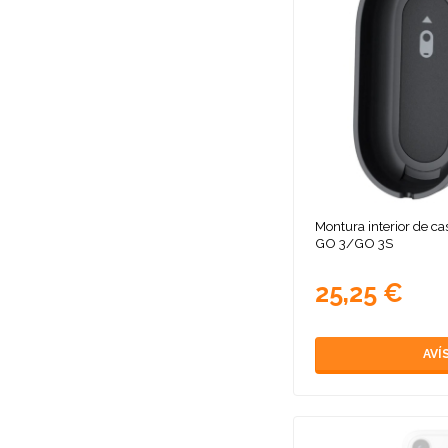
Montura interior de c
GO 3/GO 3S
25,25 €
AVÍ