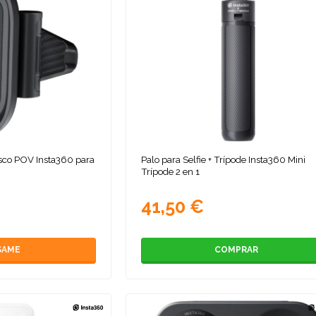
asco POV Insta360 para
Palo para Selfie + Trípode Insta360 Mini
Trípode 2 en 1
41,50 €
SAME
COMPRAR