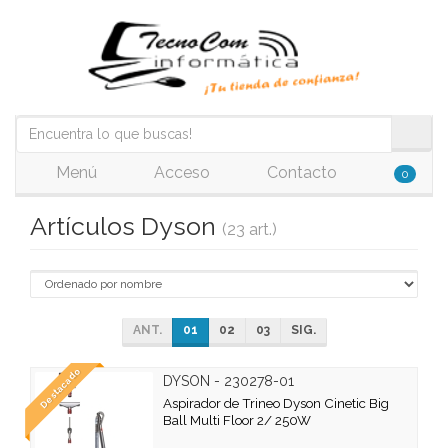
Menú
Acceso
Contacto
0
Artículos Dyson
(23 art.)
ANT.
01
02
03
SIG.
Destacado
DYSON - 230278-01
Aspirador de Trineo Dyson Cinetic Big
Ball Multi Floor 2/ 250W