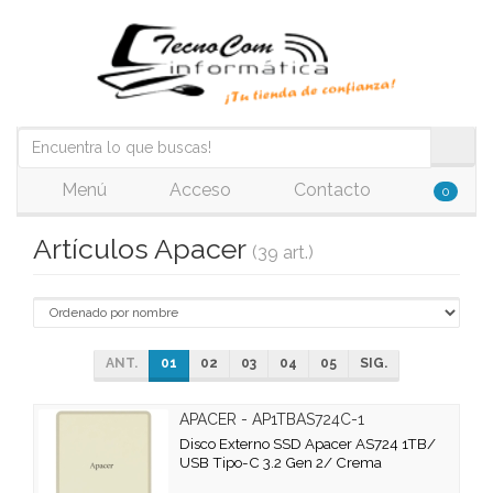
Menú
Acceso
Contacto
0
Artículos Apacer
(39 art.)
ANT.
01
02
03
04
05
SIG.
APACER - AP1TBAS724C-1
Disco Externo SSD Apacer AS724 1TB/
USB Tipo-C 3.2 Gen 2/ Crema