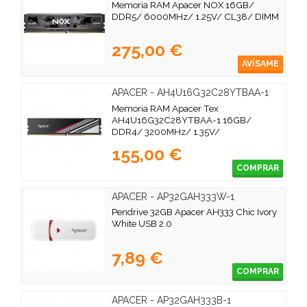
Memoria RAM Apacer NOX 16GB/
DDR5/ 6000MHz/ 1.25V/ CL38/ DIMM
275,00 €
AVÍSAME
APACER - AH4U16G32C28YTBAA-1
Memoria RAM Apacer Tex
AH4U16G32C28YTBAA-1 16GB/
DDR4/ 3200MHz/ 1.35V/
CL16/20/20/38/ DIMM
155,00 €
COMPRAR
APACER - AP32GAH333W-1
Pendrive 32GB Apacer AH333 Chic Ivory
White USB 2.0
7,89 €
COMPRAR
APACER - AP32GAH333B-1