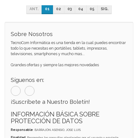
ANT.
01
02
03
04
05
SIG.
Sobre Nosotros
TecnoCom Informática es una tienda en la cual puedes encontrar
todo lo que necesitas en portátiles, tablets, impresoras,
televisiones, smartphones y mucho mas...
Grandes ofertas y siempre las mejores novedades
Síguenos en:
¡Suscríbete a Nuestro Boletín!
INFORMACIÓN BÁSICA SOBRE
PROTECCIÓN DE DATOS
Responsable
: BARRAJÓN ASENSIO, JOSE LUIS
Finalidad
: Responder las consultas planteadas por el usuario y enviarle