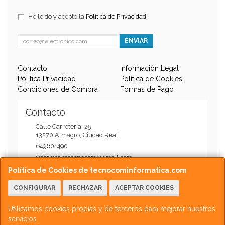
He leído y acepto la
Política de Privacidad
.
ENVIAR
Contacto
Información Legal
Política Privacidad
Política de Cookies
Condiciones de Compra
Formas de Pago
Contacto
Calle Carretería, 25
13270
Almagro
,
Ciudad Real
649601490
informaticatecnocom@gmail.com
Política de Cookies de tecnocominformatica.com
CONFIGURAR
RECHAZAR
ACEPTAR COOKIES
Horario
Atención Web - 11:00 a 13:30 / 17:30 a 20:00
Utilizamos cookies propias y de terceros para mejorar nuestros
servicios.