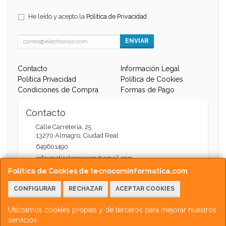
He leído y acepto la
Política de Privacidad
.
ENVIAR
Contacto
Información Legal
Política Privacidad
Política de Cookies
Condiciones de Compra
Formas de Pago
Contacto
Calle Carretería, 25
13270
Almagro
,
Ciudad Real
649601490
informaticatecnocom@gmail.com
Política de Cookies de tecnocominformatica.com
CONFIGURAR
RECHAZAR
ACEPTAR COOKIES
Horario
Atención Web - 11:00 a 13:30 / 17:30 a 20:00
Utilizamos cookies propias y de terceros para mejorar nuestros
servicios.