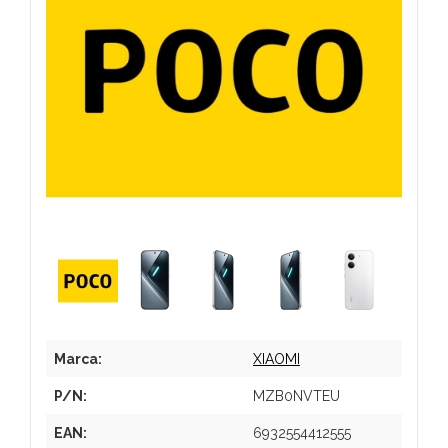
Marca:
XIAOMI
P/N:
MZB0NVTEU
EAN:
6932554412555