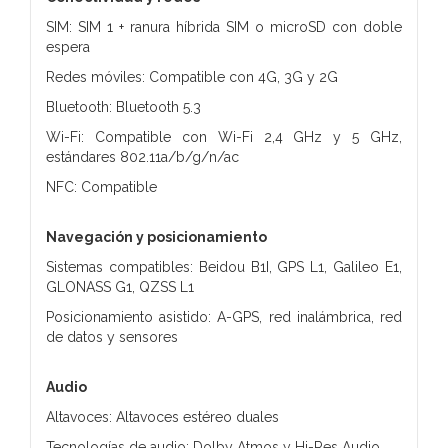
SIM: SIM 1 + ranura híbrida SIM o microSD con doble
espera
Redes móviles: Compatible con 4G, 3G y 2G
Bluetooth: Bluetooth 5.3
Wi-Fi: Compatible con Wi-Fi 2,4 GHz y 5 GHz,
estándares 802.11a/b/g/n/ac
NFC: Compatible
Navegación y posicionamiento
Sistemas compatibles: Beidou B1I, GPS L1, Galileo E1,
GLONASS G1, QZSS L1
Posicionamiento asistido: A-GPS, red inalámbrica, red
de datos y sensores
Audio
Altavoces: Altavoces estéreo duales
Tecnologías de audio: Dolby Atmos y Hi-Res Audio