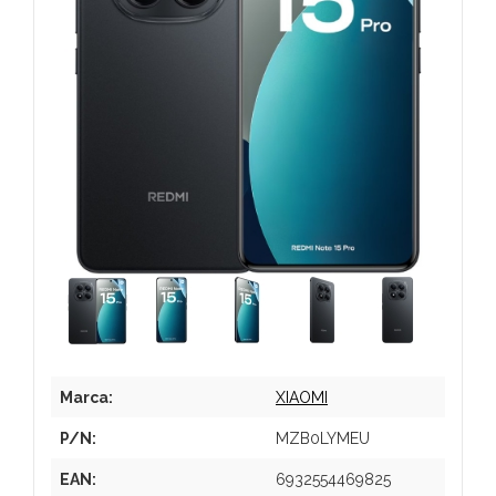
Marca:
XIAOMI
P/N:
MZB0LYMEU
EAN:
6932554469825