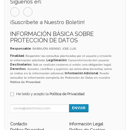
Síguenos en:
¡Suscríbete a Nuestro Boletín!
INFORMACIÓN BÁSICA SOBRE
PROTECCIÓN DE DATOS
Responsable
: BARRAJÓN ASENSIO, JOSE LUIS
Finalidad
: Responder las consultas planteadas por el usuario y enviarle
la información solicitada;
Legitimación
: Consentimiento del usuario;
Destinatarios
: Solo se realizan cesiones si existe una obligación legal;
Derechos
: Acceder, rectificar y suprimir, así como otros derechos, como
se indica en la información adicional;
Información Adicional
: Puede
consultar la información completa de Protección de Datos en nuestra
Política de Privacidad
.
He leído y acepto la
Política de Privacidad
.
ENVIAR
Contacto
Información Legal
Política Privacidad
Política de Cookies