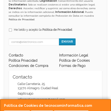
la información solicitada;
Legitimación
: Consentimiento del usuario;
Destinatarios
: Solo se realizan cesiones si existe una obligación legal;
Derechos
: Acceder, rectificar y suprimir, así como otros derechos, como
se indica en la información adicional;
Información Adicional
: Puede
consultar la información completa de Protección de Datos en nuestra
Política de Privacidad
.
He leído y acepto la
Política de Privacidad
.
ENVIAR
Contacto
Información Legal
Política Privacidad
Política de Cookies
Condiciones de Compra
Formas de Pago
Contacto
Calle Carretería, 25
13270
Almagro
,
Ciudad Real
649601490
informaticatecnocom@gmail.com
Política de Cookies de tecnocominformatica.com