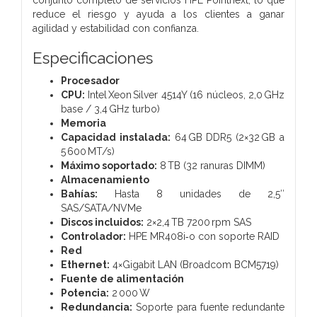
reduce el riesgo y ayuda a los clientes a ganar
agilidad y estabilidad con confianza.
Especificaciones
Procesador
CPU:
Intel Xeon Silver 4514Y (16 núcleos, 2,0 GHz
base / 3,4 GHz turbo)
Memoria
Capacidad instalada:
64 GB DDR5 (2×32 GB a
5 600 MT/s)
Máximo soportado:
8 TB (32 ranuras DIMM)
Almacenamiento
Bahías:
Hasta 8 unidades de 2,5″
SAS/SATA/NVMe
Discos incluidos:
2×2,4 TB 7200 rpm SAS
Controlador:
HPE MR408i‑o con soporte RAID
Red
Ethernet:
4×Gigabit LAN (Broadcom BCM5719)
Fuente de alimentación
Potencia:
2 000 W
Redundancia:
Soporte para fuente redundante