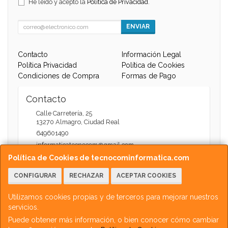
He leído y acepto la
Política de Privacidad
.
ENVIAR
Contacto
Información Legal
Política Privacidad
Política de Cookies
Condiciones de Compra
Formas de Pago
Contacto
Calle Carretería, 25
13270
Almagro
,
Ciudad Real
649601490
informaticatecnocom@gmail.com
Política de Cookies de tecnocominformatica.com
CONFIGURAR
RECHAZAR
ACEPTAR COOKIES
Horario
Atención Web - 11:00 a 13:30 / 17:30 a 20:00
Utilizamos cookies propias y de terceros para mejorar nuestros
servicios.
Puede obtener más información, o bien conocer cómo cambiar