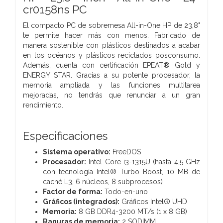
cr0158ns PC
El compacto PC de sobremesa All-in-One HP de 23,8"
te permite hacer más con menos. Fabricado de
manera sostenible con plásticos destinados a acabar
en los océanos y plásticos reciclados posconsumo.
Además, cuenta con certificación EPEAT® Gold y
ENERGY STAR. Gracias a su potente procesador, la
memoria ampliada y las funciones multitarea
mejoradas, no tendrás que renunciar a un gran
rendimiento.
Especificaciones
Sistema operativo:
FreeDOS
Procesador:
Intel Core i3-1315U (hasta 4,5 GHz
con tecnología Intel® Turbo Boost, 10 MB de
caché L3, 6 núcleos, 8 subprocesos)
Factor de forma:
Todo-en-uno
Gráficos (integrados):
Gráficos Intel® UHD
Memoria:
8 GB DDR4-3200 MT/s (1 x 8 GB)
Ranuras de memoria:
2 SODIMM