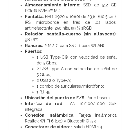
Almacenamiento interno:
SSD de 512 GB
PCIe® NVMe™ M.2
Pantalla:
FHD (1920 x 1080) de 23,8" (60,5 cm),
IPS, microborde en tres de los lados,
antirreflectante, 250 nits, 99 % sRGB
Relación pantalla-cuerpo (sin altavoces):
98.16%
Ranuras:
2 M.2 (1 para SSD, 1 para WLAN)
Puertos:
1 USB Type-C® con velocidad de señal
de 5 Gbps;
2 USB Type-A con velocidad de señal de
5 Gbps;
2 USB 2.0 Type-A;
1 combo de auriculares/micrófono;
1 RJ-45
Ubicación del puerto de E/S:
Parte trasera
Interfaz de red:
LAN 10/100/1000 GbE
integrada
Conexión inalámbrica:
Tarjeta inalámbrica
Realtek Wi-Fi 6 (1x1) y Bluetooth® 5.3
Conectores de vídeo:
1 salida HDMI 1.4