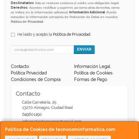
Destinatarios
: Solo se realizan cesiones si existe una obligación legal;
Derechos
: Acceder, rectificar y suprimir, así como otros derechos, como
se indica en la información adicional;
Información Adicional
: Puede
consultar la información completa de Protección de Datos en nuestra
Política de Privacidad
.
He leído y acepto la
Política de Privacidad
.
ENVIAR
Contacto
Información Legal
Política Privacidad
Política de Cookies
Condiciones de Compra
Formas de Pago
Contacto
Calle Carretería, 25
13270
Almagro
,
Ciudad Real
649601490
informaticatecnocom@gmail.com
Política de Cookies de tecnocominformatica.com