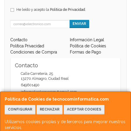
He leído y acepto la
Política de Privacidad
.
ENVIAR
Contacto
Información Legal
Política Privacidad
Política de Cookies
Condiciones de Compra
Formas de Pago
Contacto
Calle Carretería, 25
13270
Almagro
,
Ciudad Real
649601490
informaticatecnocom@gmail.com
Política de Cookies de tecnocominformatica.com
CONFIGURAR
RECHAZAR
ACEPTAR COOKIES
Horario
Atención Web - 11:00 a 13:30 / 17:30 a 20:00
Utilizamos cookies propias y de terceros para mejorar nuestros
servicios.