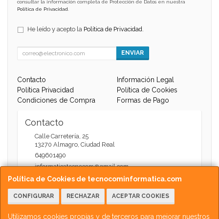
consultar la información completa de Protección de Datos en nuestra
Política de Privacidad
.
He leído y acepto la
Política de Privacidad
.
ENVIAR
Contacto
Información Legal
Política Privacidad
Política de Cookies
Condiciones de Compra
Formas de Pago
Contacto
Calle Carretería, 25
13270
Almagro
,
Ciudad Real
649601490
informaticatecnocom@gmail.com
Política de Cookies de tecnocominformatica.com
CONFIGURAR
RECHAZAR
ACEPTAR COOKIES
Horario
Atención Web - 11:00 a 13:30 / 17:30 a 20:00
Utilizamos cookies propias y de terceros para mejorar nuestros