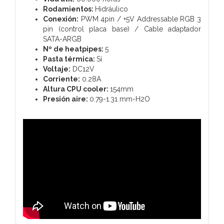
Rodamientos:
Hidráulico
Conexión:
PWM 4pin / +5V Addressable RGB 3
pin (control placa base) / Cable adaptador
SATA-ARGB
Nº de heatpipes:
5
Pasta térmica:
Sí
Voltaje:
DC12V
Corriente:
0.28A
Altura CPU cooler:
154mm
Presión aire:
0.79-1.31 mm-H2O