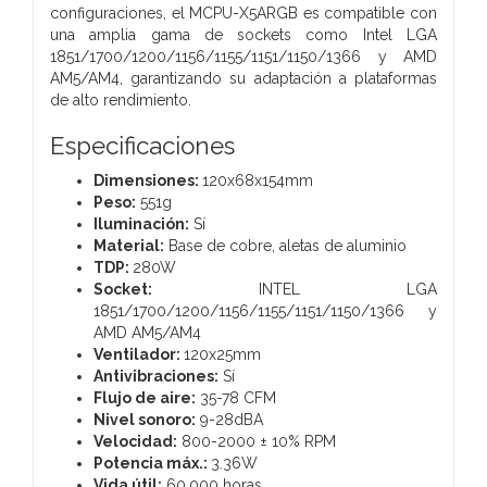
configuraciones, el MCPU-X5ARGB es compatible con
una amplia gama de sockets como Intel LGA
1851/1700/1200/1156/1155/1151/1150/1366 y AMD
AM5/AM4, garantizando su adaptación a plataformas
de alto rendimiento.
Especificaciones
Dimensiones:
120x68x154mm
Peso:
551g
Iluminación:
Sí
Material:
Base de cobre, aletas de aluminio
TDP:
280W
Socket:
INTEL LGA
1851/1700/1200/1156/1155/1151/1150/1366 y
AMD AM5/AM4
Ventilador:
120x25mm
Antivibraciones:
Sí
Flujo de aire:
35-78 CFM
Nivel sonoro:
9-28dBA
Velocidad:
800-2000 ± 10% RPM
Potencia máx.:
3.36W
Vida útil:
60.000 horas