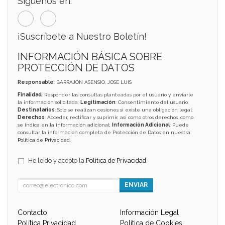
Síguenos en:
¡Suscríbete a Nuestro Boletín!
INFORMACIÓN BÁSICA SOBRE
PROTECCIÓN DE DATOS
Responsable
: BARRAJÓN ASENSIO, JOSE LUIS
Finalidad
: Responder las consultas planteadas por el usuario y enviarle
la información solicitada;
Legitimación
: Consentimiento del usuario;
Destinatarios
: Solo se realizan cesiones si existe una obligación legal;
Derechos
: Acceder, rectificar y suprimir, así como otros derechos, como
se indica en la información adicional;
Información Adicional
: Puede
consultar la información completa de Protección de Datos en nuestra
Política de Privacidad
.
He leído y acepto la
Política de Privacidad
.
ENVIAR
Contacto
Información Legal
Política Privacidad
Política de Cookies