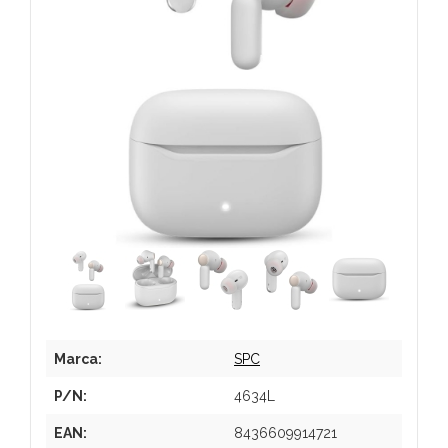
Marca:
SPC
P/N:
4634L
EAN:
8436609914721