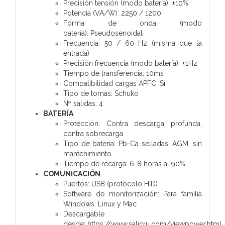
Precisión tensión (modo batería):
±10%
Potencia (VA/W):
2250 / 1200
Forma de onda (modo
batería):
Pseudosenoidal
Frecuencia:
50 / 60 Hz (misma que la
entrada)
Precisión frecuencia (modo batería):
±1Hz
Tiempo de transferencia:
10ms
Compatibilidad cargas APFC:
Sí
Tipo de tomas:
Schuko
Nº salidas:
4
BATERÍA
Protección:
Contra descarga profunda,
contra sobrecarga
Tipo de batería:
Pb-Ca selladas, AGM, sin
mantenimiento
Tiempo de recarga:
6-8 horas al 90%
COMUNICACIÓN
Puertos:
USB (protocolo HID)
Software de monitorización:
Para familia
Windows, Linux y Mac
Descargable
desde:
https://www.salicru.com/viewpower.html