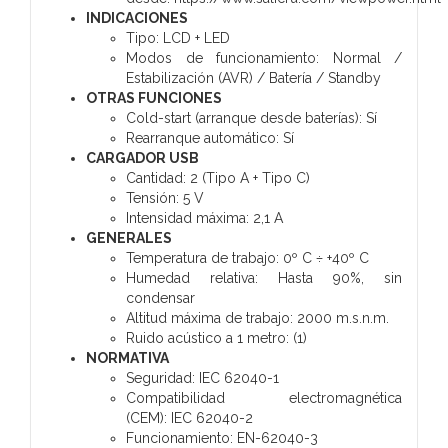
INDICACIONES
Tipo:
LCD + LED
Modos de funcionamiento:
Normal /
Estabilización (AVR) / Batería / Standby
OTRAS FUNCIONES
Cold-start (arranque desde baterías):
Sí
Rearranque automático:
Sí
CARGADOR USB
Cantidad:
2 (Tipo A + Tipo C)
Tensión:
5 V
Intensidad máxima:
2,1 A
GENERALES
Temperatura de trabajo:
0º C ÷ +40º C
Humedad relativa:
Hasta 90%, sin
condensar
Altitud máxima de trabajo:
2000 m.s.n.m.
Ruido acústico a 1 metro:
(1)
NORMATIVA
Seguridad:
IEC 62040-1
Compatibilidad electromagnética
(CEM):
IEC 62040-2
Funcionamiento:
EN-62040-3