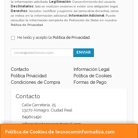
la información solicitada;
Legitimación
: Consentimiento del usuario;
Destinatarios
: Solo se realizan cesiones si existe una obligación legal;
Derechos
: Acceder, rectificar y suprimir, así como otros derechos, como
se indica en la información adicional;
Información Adicional
: Puede
consultar la información completa de Protección de Datos en nuestra
Política de Privacidad
.
He leído y acepto la
Política de Privacidad
.
ENVIAR
Contacto
Información Legal
Política Privacidad
Política de Cookies
Condiciones de Compra
Formas de Pago
Contacto
Calle Carretería, 25
13270
Almagro
,
Ciudad Real
649601490
informaticatecnocom@gmail.com
Política de Cookies de tecnocominformatica.com