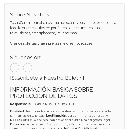
Sobre Nosotros
TecnoCom Informática es una tienda en la cual puedes encontrar
todo lo que necesitas en portátiles, tablets, impresoras,
televisiones, smartphones y mucho mas...
Grandes ofertas y siempre las mejores novedades
Síguenos en:
¡Suscríbete a Nuestro Boletín!
INFORMACIÓN BÁSICA SOBRE
PROTECCIÓN DE DATOS
Responsable
: BARRAJÓN ASENSIO, JOSE LUIS
Finalidad
: Responder las consultas planteadas por el usuario y enviarle
la información solicitada;
Legitimación
: Consentimiento del usuario;
Destinatarios
: Solo se realizan cesiones si existe una obligación legal;
Derechos
: Acceder, rectificar y suprimir, así como otros derechos, como
se indica en la información adicional;
Información Adicional
: Puede