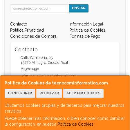
ENVIAR
Contacto
Información Legal
Política Privacidad
Política de Cookies
Condiciones de Compra
Formas de Pago
Contacto
Calle Carretería, 25
13270
Almagro
,
Ciudad Real
649601490
informaticatecnocom@gmail.com
Política de Cookies de tecnocominformatica.com
CONFIGURAR
RECHAZAR
ACEPTAR COOKIES
Horario
Atención Web - 11:00 a 13:30 / 17:30 a 20:00
Utilizamos cookies propias y de terceros para mejorar nuestros
servicios.
Puede obtener más información, o bien conocer cómo cambiar
la configuración, en nuestra
Política de Cookies
.
, , , , España. - C.I.F.: 05711764J - Tfno: