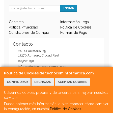
ENVIAR
Contacto
Información Legal
Política Privacidad
Política de Cookies
Condiciones de Compra
Formas de Pago
Contacto
Calle Carretería, 25
13270
Almagro
,
Ciudad Real
649601490
informaticatecnocom@gmail.com
Política de Cookies de tecnocominformatica.com
CONFIGURAR
RECHAZAR
ACEPTAR COOKIES
Horario
Atención Web - 11:00 a 13:30 / 17:30 a 20:00
Utilizamos cookies propias y de terceros para mejorar nuestros
servicios.
Puede obtener más información, o bien conocer cómo cambiar
la configuración, en nuestra
Política de Cookies
.
, , , , España. - C.I.F.: 05711764J - Tfno: