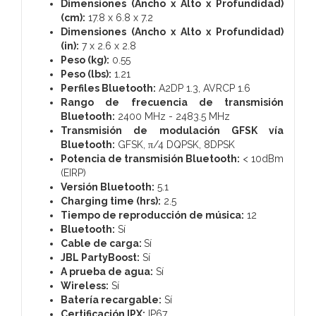
Dimensiones (Ancho x Alto x Profundidad)
(cm):
17.8 x 6.8 x 7.2
Dimensiones (Ancho x Alto x Profundidad)
(in):
7 x 2.6 x 2.8
Peso (kg):
0.55
Peso (lbs):
1.21
Perfiles Bluetooth:
A2DP 1.3, AVRCP 1.6
Rango de frecuencia de transmisión
Bluetooth:
2400 MHz - 2483.5 MHz
Transmisión de modulación GFSK vía
Bluetooth:
GFSK, π/4 DQPSK, 8DPSK
Potencia de transmisión Bluetooth:
< 10dBm
(EIRP)
Versión Bluetooth:
5.1
Charging time (hrs):
2.5
Tiempo de reproducción de música:
12
Bluetooth:
Sí
Cable de carga:
Sí
JBL PartyBoost:
Sí
A prueba de agua:
Sí
Wireless:
Sí
Batería recargable:
Sí
Certificación IPX:
IP67