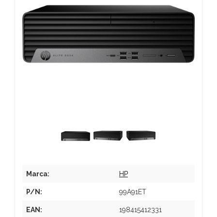
Marca:
HP
P/N:
99A91ET
EAN:
198415412331