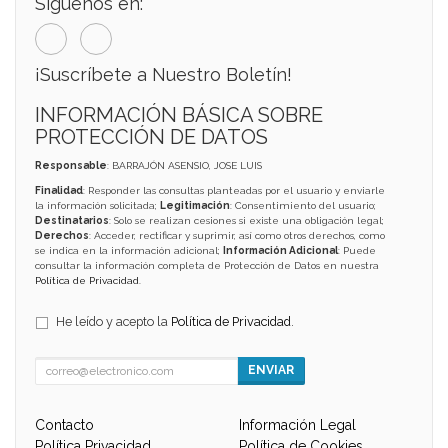
Síguenos en:
¡Suscríbete a Nuestro Boletín!
INFORMACIÓN BÁSICA SOBRE
PROTECCIÓN DE DATOS
Responsable
: BARRAJÓN ASENSIO, JOSE LUIS
Finalidad
: Responder las consultas planteadas por el usuario y enviarle
la información solicitada;
Legitimación
: Consentimiento del usuario;
Destinatarios
: Solo se realizan cesiones si existe una obligación legal;
Derechos
: Acceder, rectificar y suprimir, así como otros derechos, como
se indica en la información adicional;
Información Adicional
: Puede
consultar la información completa de Protección de Datos en nuestra
Política de Privacidad
.
He leído y acepto la
Política de Privacidad
.
ENVIAR
Contacto
Información Legal
Política Privacidad
Política de Cookies