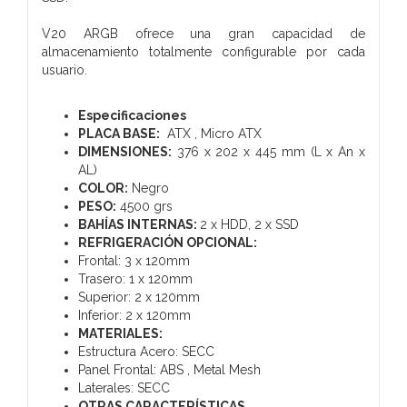
V20 ARGB ofrece una gran capacidad de
almacenamiento totalmente configurable por cada
usuario.
Especificaciones
PLACA BASE
:
ATX , Micro ATX
DIMENSIONES:
376 x 202 x 445 mm (L x An x
AL)
COLOR
:
Negro
PESO:
4500 grs
BAHÍAS INTERNAS:
2 x HDD, 2 x SSD
REFRIGERACIÓN OPCIONAL:
Frontal: 3 x 120mm
Trasero: 1 x 120mm
Superior: 2 x 120mm
Inferior: 2 x 120mm
MATERIALES:
Estructura Acero: SECC
Panel Frontal: ABS , Metal Mesh
Laterales: SECC
OTRAS CARACTERÍSTICAS