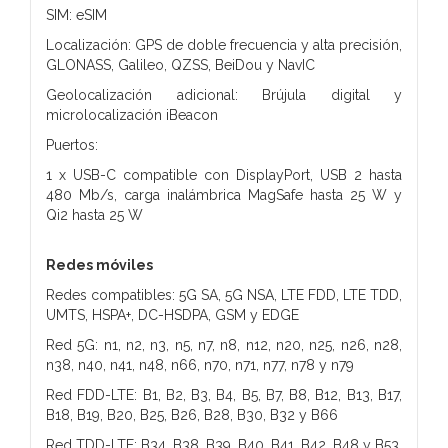
SIM: eSIM
Localización: GPS de doble frecuencia y alta precisión,
GLONASS, Galileo, QZSS, BeiDou y NavIC
Geolocalización adicional: Brújula digital y
microlocalización iBeacon
Puertos:
1 x USB-C compatible con DisplayPort, USB 2 hasta
480 Mb/s, carga inalámbrica MagSafe hasta 25 W y
Qi2 hasta 25 W
Redes móviles
Redes compatibles: 5G SA, 5G NSA, LTE FDD, LTE TDD,
UMTS, HSPA+, DC-HSDPA, GSM y EDGE
Red 5G: n1, n2, n3, n5, n7, n8, n12, n20, n25, n26, n28,
n38, n40, n41, n48, n66, n70, n71, n77, n78 y n79
Red FDD-LTE: B1, B2, B3, B4, B5, B7, B8, B12, B13, B17,
B18, B19, B20, B25, B26, B28, B30, B32 y B66
Red TDD-LTE: B34, B38, B39, B40, B41, B42, B48 y B53