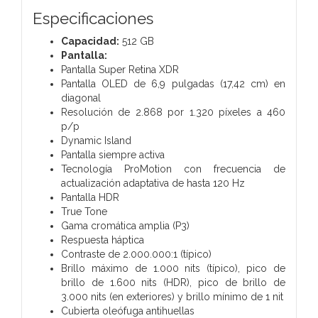
Especificaciones
Capacidad:
512
GB
Pantalla:
Pantalla Super Retina XDR
Pantalla OLED de 6,9 pulgadas (17,42 cm) en
diagonal
Resolución de 2.868 por 1.320 píxeles a 460
p/p
Dynamic Island
Pantalla siempre activa
Tecnología ProMotion con frecuencia de
actualización adaptativa de hasta 120 Hz
Pantalla HDR
True Tone
Gama cromática amplia (P3)
Respuesta háptica
Contraste de 2.000.000:1 (típico)
Brillo máximo de 1.000 nits (típico), pico de
brillo de 1.600 nits (HDR), pico de brillo de
3.000 nits (en exteriores) y brillo mínimo de 1 nit
Cubierta oleófuga antihuellas