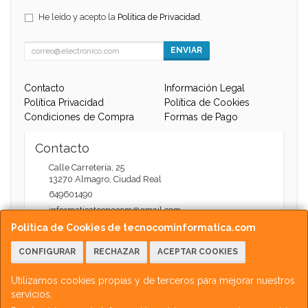
He leído y acepto la
Política de Privacidad
.
ENVIAR
Contacto
Información Legal
Política Privacidad
Política de Cookies
Condiciones de Compra
Formas de Pago
Contacto
Calle Carretería, 25
13270
Almagro
,
Ciudad Real
649601490
informaticatecnocom@gmail.com
Política de Cookies de tecnocominformatica.com
CONFIGURAR
RECHAZAR
ACEPTAR COOKIES
Horario
Atención Web - 11:00 a 13:30 / 17:30 a 20:00
Utilizamos cookies propias y de terceros para mejorar nuestros
servicios.