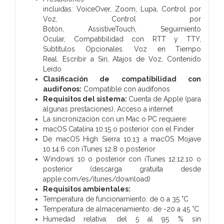
incluidas:
VoiceOver,
Zoom,
Lupa,
Control por
Voz,
Control por
Botón,
AssistiveTouch,
Seguimiento
Ocular,
Compati­bilidad con RTT y TTY,
S
ubtítulos Opcionales.
Voz en Tiempo
Real.
Escribir a Siri,
Atajos de Voz,
Contenido
Leído
Clasificación de compati­bilidad con
audífonos:
Compatible con audífonos
Requisitos del sistema:
Cuenta de Apple (para
algunas prestaciones),
Acceso a internet
La sincronización con un Mac o PC requiere:
macOS Catalina 10.15 o posterior con el Finder
De macOS High Sierra 10.13 a macOS Mojave
10.14.6 con iTunes 12.8 o posterior
Windows 10 o posterior con iTunes 12.12.10 o
posterior (descarga gratuita desde
apple.com/es/itunes/download)
Requisitos ambientales:
Temperatura de funciona­miento: de 0 a 35 °C
Temperatura de almacena­miento: de -20 a 45 °C
Humedad relativa: del 5 al 95 % sin