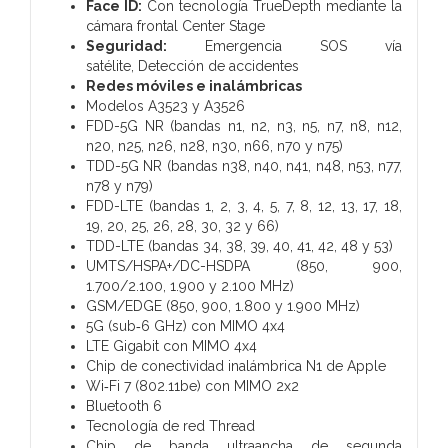
Face ID:
Con tecnología TrueDepth mediante la
cámara frontal Center Stage
Seguridad:
Emergencia SOS vía
satélite,
Detección de accidentes
Redes móviles e inalámbricas
Modelos A3523 y A3526
FDD-5G NR (bandas n1, n2, n3, n5, n7, n8, n12,
n20, n25, n26, n28, n30, n66, n70 y n75)
TDD-5G NR (bandas n38, n40, n41, n48, n53, n77,
n78 y n79)
FDD-LTE (bandas 1, 2, 3, 4, 5, 7, 8, 12, 13, 17, 18,
19, 20, 25, 26, 28, 30, 32 y 66)
TDD-LTE (bandas 34, 38, 39, 40, 41, 42, 48 y 53)
UMTS/HSPA+/DC-HSDPA (850, 900,
1.700/2.100, 1.900 y 2.100 MHz)
GSM/EDGE (850, 900, 1.800 y 1.900 MHz)
5G (sub‑6 GHz) con MIMO 4x4
LTE Gigabit con MIMO 4x4
Chip de conectividad inalámbrica N1 de Apple
Wi‑Fi 7 (802.11be) con MIMO 2x2
Bluetooth 6
Tecnología de red Thread
Chip de banda ultraancha de segunda