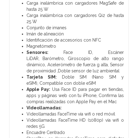
Carga inalámbrica con cargadores MagSafe de
hasta 25 W
Carga inalámbrica con cargadores Qi2 de hasta
25 W
Conjunto de imanes
Imán de alineación
Identificación de accesorios con NFC
Magnetómetro
Sensores:
Face ID,
Escáner
LiDAR,
Barómetro,
Giroscopio de alto rango
dinámico,
Acelerómetro de fuerza g alta,
Sensor
de proximidad ,
Doble sensor de luz ambiental
Tarjeta SIM:
Doble SIM (Nano SIM y
eSIM),
Compatible con doble eSIM
Apple Pay:
Usa Face ID para pagar en tiendas,
apps y páginas web con tu iPhone,
Confirma las
compras realizadas con Apple Pay en el Mac
Videollamadas:
Videollamadas FaceTime vía wifi o red móvil
Videollamadas FaceTime HD (1080p) vía wifi o
redes 5G
Encuadre Centrado