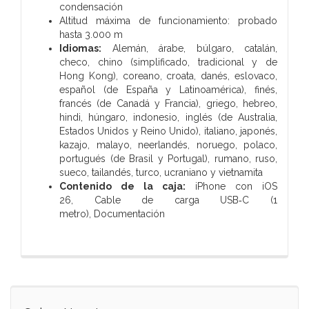
condensación
Altitud máxima de funciona­miento: probado
hasta 3.000 m
Idiomas:
Alemán, árabe, búlgaro, catalán,
checo, chino (simplificado, tradicional y de
Hong Kong), coreano, croata, danés, eslovaco,
español (de España y Latinoamérica), finés,
francés (de Canadá y Francia), griego, hebreo,
hindi, húngaro, indonesio, inglés (de Australia,
Estados Unidos y Reino Unido), italiano, japonés,
kazajo, malayo, neerlandés, noruego, polaco,
portugués (de Brasil y Portugal), rumano, ruso,
sueco, tailandés, turco, ucraniano y vietnamita
Contenido de la caja:
iPhone con iOS
26,
Cable de carga USB‑C (1
metro),
Documentación